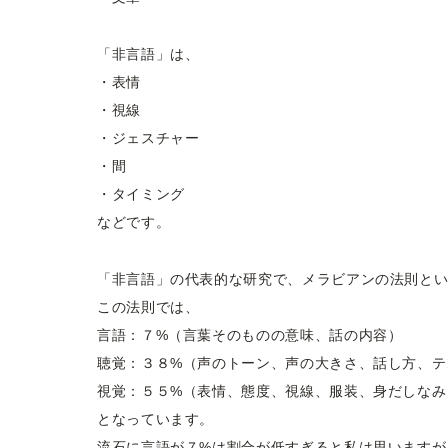
「非言語」は、
・表情
・視線
・ジェスチャー
・間
・タイミング
などです。
「非言語」の代表的な研究で、メラビアンの法則と
この法則では、
言語：７%（言葉そのものの意味、話の内容）
聴覚：３８%（声のトーン、声の大きさ、話し方、テ
視覚：５５%（表情、態度、視線、服装、身だしなみ
となっています。
流石に言語が７%は割合が低すぎると私は思いますが