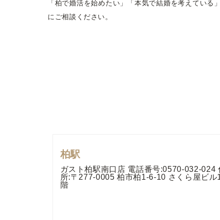
「柏で婚活を始めたい」「本気で結婚を考えている
にご相談ください。
柏駅
ガスト柏駅南口店 電話番号:0570-032-024
所:〒277-0005 柏市柏1-6-10 さくら屋ビル
階