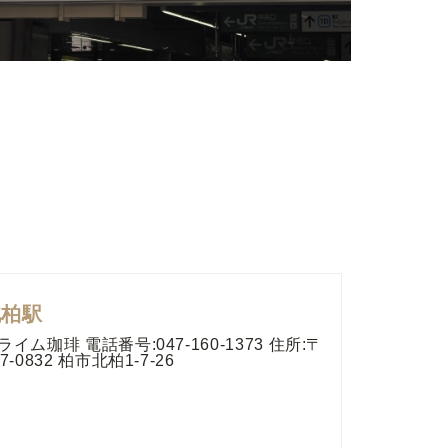
北柏駅
ライム珈琲 電話番号:047-160-1373 住所:〒
77-0832 柏市北柏1-7-26