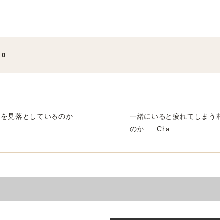
:
0
何を見落としているのか
一緒にいると疲れてしまう
のか ──Cha...